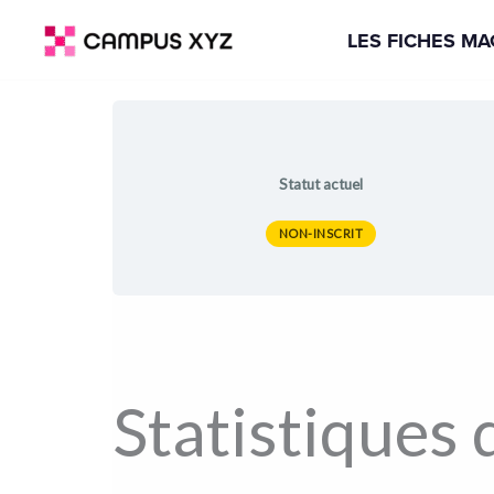
Aller
LES FICHES M
au
contenu
Statut actuel
NON-INSCRIT
Statistiques 