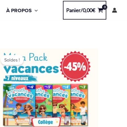
À PROPOS
Panier/
0,00
€
Le
Le
prix
prix
Soldes !
initial
actuel
était :
est :
90,30€.
49,90€.