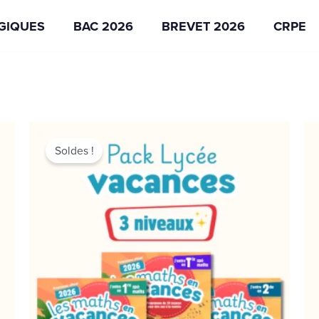
AGIQUES
BAC 2026
BREVET 2026
CRPE
Le
Le
prix
prix
Soldes !
initial
actuel
était :
est :
38,70€.
29,90€.