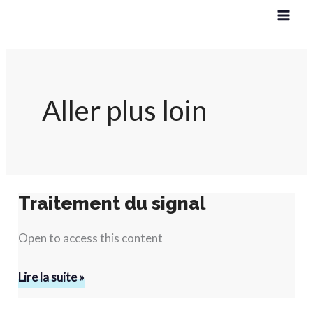
Aller
au
contenu
Aller plus loin
Traitement du signal
Traitement
du
Open to access this content
signal
Lire la suite »