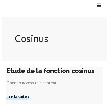
Aller
au
contenu
Cosinus
Etude de la fonction cosinus
Etude
de
Open to access this content
la
fonction
Lire la suite »
cosinus