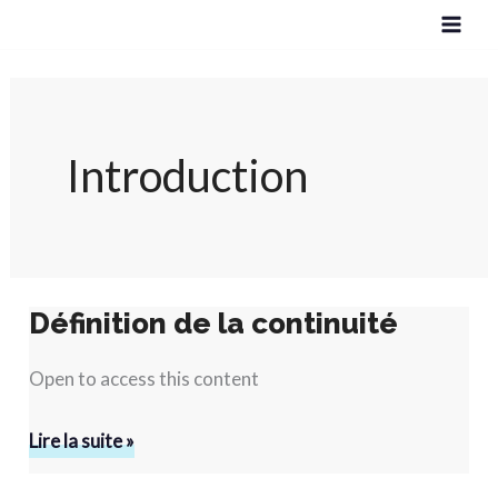
Aller
au
contenu
Introduction
Définition de la continuité
Définition
de
Open to access this content
la
continuité
Lire la suite »