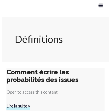
Aller
au
contenu
Définitions
Comment écrire les
Comment
probabilités des issues
écrire
les
Open to access this content
probabilités
des
Lire la suite »
issues