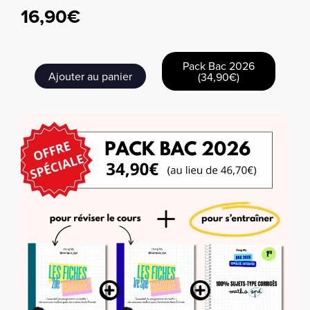
16,90
€
quantité
Pack Bac 2026
Ajouter au panier
(34,90€)
de
Annales
Brevet
2026
-
Sujets
et
corrigés