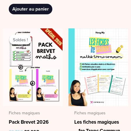
Ajouter au panier
Le
Le
prix
prix
Soldes !
Soldes !
initial
actuel
était :
est :
39,70€.
29,90€.
Fiches magiques
Fiches magiques
Les fiches magiques
Pack Brevet 2026
– 1re Tronc Commun