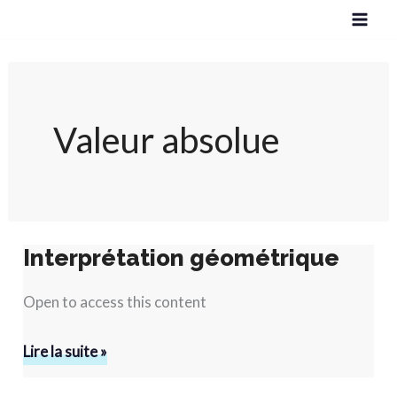
Aller
au
contenu
Valeur absolue
Interprétation géométrique
Interprétation
géométrique
Open to access this content
Lire la suite »